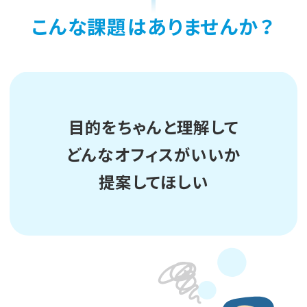
オフィスデザイン・レイアウト設計
こんな課題はありませんか？
オフィスナレッジ
会社情報トップ
オフィス家具・什器の販売
オフィス戦略コンサルティング
内装・通信・設備工事
会社概要
資料ダウンロード
ICT導入支援サービス
経営理念
目的をちゃんと理解して
オフィス物件選定支援
沿革
お問い合わせ
サブスクサービス
どんなオフィスがいいか
代表ご挨拶
専門施設ソリューション
提案してほしい
主要顧客一覧
教育施設
JP
EN
事業所一覧
医療福祉施設
サステナビリティ
物流施設(ミスター物流)
サテライトオフィスの
ご案内
アスクル購買ソリューション