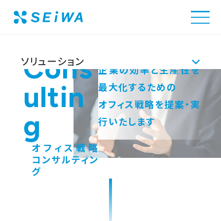
清和ビジネス
ソリューション
オフィス移転・リニ
Cons
ソリューション
企業の効率と生産性を
ultin
最大化するための
Solution
事例・実績
オフィス戦略を提案・実
g
行いたします
解決できる課題
ソリューショントップ
オフィス戦略
コンサルティン
会社情報
オフィスツアーに申し込む
グ
環境空間構築ソリューション
Company
採用情報
オフィス移転・リニューアルサービス