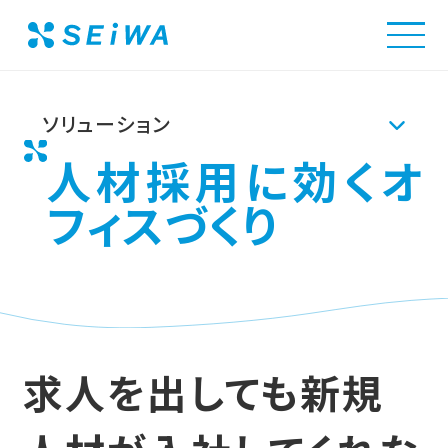
清和ビジネス
解決できる課題
人材採用に効くオ
ソリューション
人材採用に効くオ
Solution
事例・実績
フィスづくり
解決できる課題
ソリューショントップ
会社情報
オフィスツアーに申し込む
求人を出しても新規
環境空間構築ソリューション
Company
採用情報
オフィス移転・リニューアルサービス