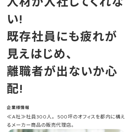
人材が入社してくれな
オフィスデザイン・レイアウト設計
オフィスナレッジ
い!
会社情報トップ
オフィス家具・什器の販売
オフィス戦略コンサルティング
既存社員にも疲れが
内装・通信・設備工事
会社概要
資料ダウンロード
ICT導入支援サービス
経営理念
見えはじめ、
オフィス物件選定支援
沿革
お問い合わせ
サブスクサービス
離職者が出ないか心
代表ご挨拶
専門施設ソリューション
主要顧客一覧
教育施設
配!
JP
EN
事業所一覧
医療福祉施設
サステナビリティ
物流施設(ミスター物流)
企業様情報
サテライトオフィスの
ご案内
アスクル購買ソリューション
≪A社≫社員300人。 500坪のオフィスを都内に構え
るメーカー商品の販売代理店。