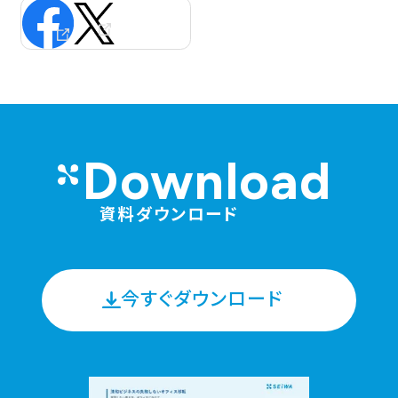
スケルトン天井 (5)
ベンチャー (4)
健康経営 (5)
バイオフィリック (13)
DX (1)
デザインオフィス (11)
席数
ALL
50名以下 (15)
51～100名 (16)
101～300名 (22)
301名以上 (25)
Download
エリア
資料ダウンロード
ALL
東京 (62)
大阪 (9)
名古屋 (2)
福岡 (1)
その他 (18)
今すぐダウンロード
絞り込み解除