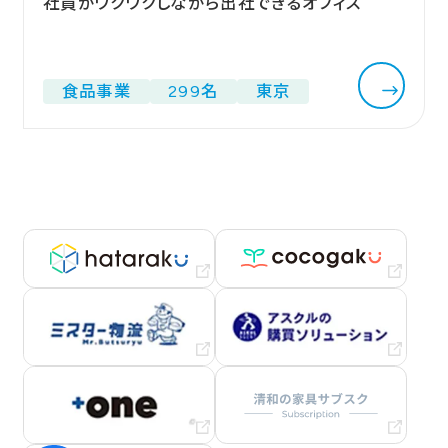
社員がワクワクしながら出社できるオフィス
業種
ALL
官公庁・自治体 (1)
食品事業 (1)
建設業 (7)
製造業 (10)
情報通信業 (14)
食品事業
299名
東京
運輸・倉庫業 (1)
卸売業・小売業 (7)
金融・保険業 (2)
不動産業 (2)
学校・教育 (22)
医療・福祉 (9)
サービス業 (17)
課題
ALL
ブランディング (10)
リフレッシュ (26)
エンゲージメント向上 (9)
日経ニューオフィス賞 (3)
テレワーク促進 (3)
採用強化 (8)
フリーアドレス (28)
ABW (30)
コミュニケーション促進 (50)
統合移転 (1)