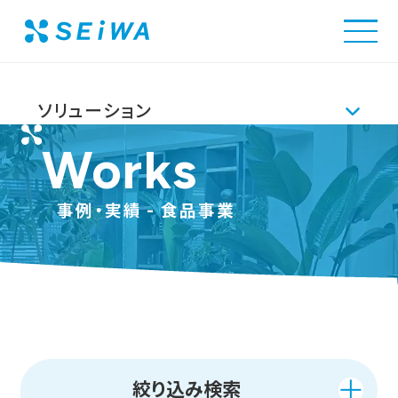
清和ビジネス
事例・実績
ソリューション
Works
Solution
事例・実績
事例・実績 - 食品事業
解決できる課題
ソリューショントップ
会社情報
オフィスツアーに申し込む
環境空間構築ソリューション
Company
採用情報
絞り込み検索
オフィス移転・リニューアルサービス