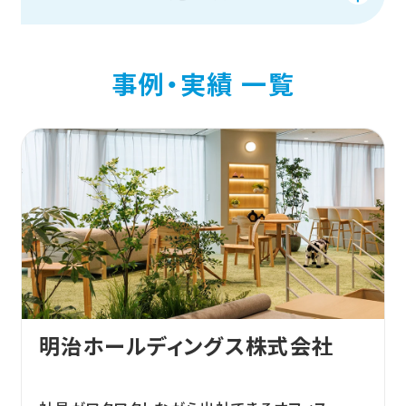
オフィスデザイン・レイアウト設計
カテゴリ
オフィスナレッジ
会社情報トップ
オフィス家具・什器の販売
ALL
集中スペース (12)
ワークブース (6)
事例・実績 一覧
オフィス戦略コンサルティング
エントランス (60)
会議室 (54)
内装・通信・設備工事
会社概要
ミーティングスペース (59)
食堂 (10)
資料ダウンロード
ICT導入支援サービス
コミュニケーションスペース (61)
経営理念
リフレッシュスペース (56)
オフィス物件選定支援
沿革
お問い合わせ
ワークスペース (57)
ショールーム (2)
サブスクサービス
代表ご挨拶
スタジオ (0)
教室・実習室 (14)
専門施設ソリューション
主要顧客一覧
図書館 (8)
体育館・講堂 (3)
教育施設
JP
EN
事業所一覧
アクティブラーニング (10)
医療福祉施設
ラーニングコモンズ (7)
ラボラトリー (2)
サステナビリティ
物流施設(ミスター物流)
ロビー・待合 (12)
スタッフステーション (2)
サテライトオフィスの
ご案内
明治ホールディングス株式会社
アスクル購買ソリューション
病室・診察室 (5)