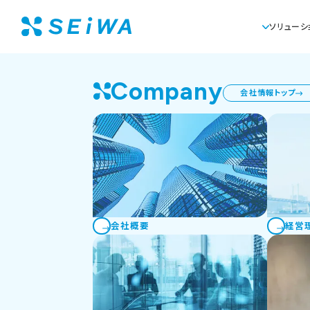
ソリューシ
Solution
Company
会社情報トップ
株式会社Genki Glo
環境空
グローバルな展開を意識で
オフィ
オフ
IC
専門施
業種
ソリューション
サービス業
プロジェクトマネジ
教育
カテゴリ
エントランス/ミーティングスペース/コミュニ
アスク
ソリューショントップ
会社概要
経営
オフィスツアーに申し込む