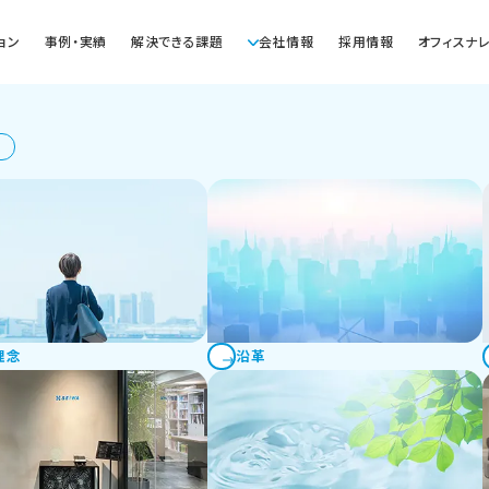
ョン
事例・実績
解決できる課題
会社情報
採用情報
オフィスナ
清和ビジネス
事例
bal Dining Concepts
間構築ソリューション
きるオフィス
ス移転・リニューアルサービス
ィスデザイン・レイアウト設計
オフィス家具・什器の販売
オフィス戦略コン
T導入支援サービス
オフィス物件選定支援
サブスクサービス
設ソリューション
メント/移転・リニューアル/内装・通信・設備工事/オフィス家具・什器
施設
医療福祉施設
物流施設(ミスター物流)
エリア
竣工日
ケーションスペース/リフレッシュスペース
東京
2024年8月
ル購買ソリューション
理念
沿革