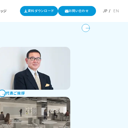
JP
EN
資料ダウンロード
お問い合わせ
レッジ
・実績
株式会社Genki Global Dining Concepts
サルティング
内装・通信・設備工事
面積
席数
課題
530㎡
90名
コミュニケーション促進
代表ご挨拶